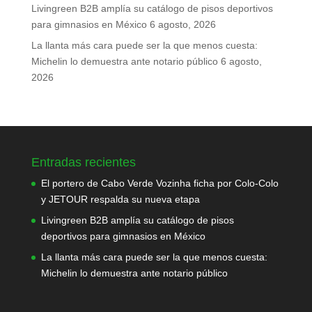
Livingreen B2B amplía su catálogo de pisos deportivos
para gimnasios en México
6 agosto, 2026
La llanta más cara puede ser la que menos cuesta:
Michelin lo demuestra ante notario público
6 agosto,
2026
Entradas recientes
El portero de Cabo Verde Vozinha ficha por Colo-Colo
y JETOUR respalda su nueva etapa
Livingreen B2B amplía su catálogo de pisos
deportivos para gimnasios en México
La llanta más cara puede ser la que menos cuesta:
Michelin lo demuestra ante notario público