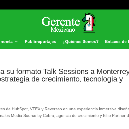
onomía
Publirreportajes
¿Quiénes Somos?
Enlaces de 
a su formato Talk Sessions a Monterre
strategia de crecimiento, tecnología y
deres de HubSpot, VTEX y Reversso en una experiencia inmersiva diseñ
onales Media Source by Cebra, agencia de crecimiento y Elite Partner 