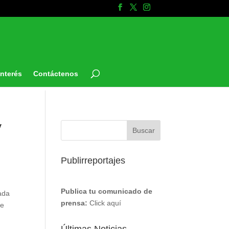
Interés
Contáctenos
y
Publirreportajes
Publica tu comunicado de
ada
prensa:
Click aquí
de