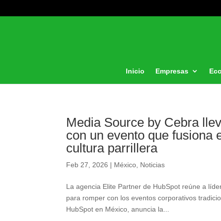
Inicio
Empresas
Ec
Media Source by Cebra llev
con un evento que fusiona e
cultura parrillera
Feb 27, 2026
|
México
,
Noticias
La agencia Elite Partner de HubSpot reúne a lí
para romper con los eventos corporativos tradici
HubSpot en México, anuncia la...