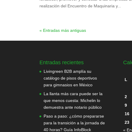
realización del Encuentro de Maquinaria y...
« Entradas más antiguas
Entradas recientes
Cal
Livingreen B2B amplía su
catálogo de pisos deportivos
L
para gimnasios en México
La llanta más cara puede ser la
2
que menos cuesta: Michelin lo
9
demuestra ante notario público
16
Paso a paso: ¿cómo prepararse
23
para la transición a la jornada de
40 horas? Guía InfoBlock
« En