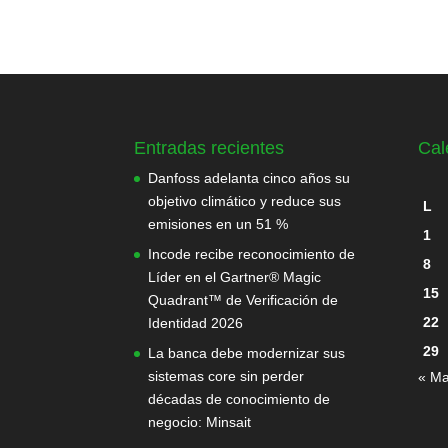
Entradas recientes
Cal
Danfoss adelanta cinco años su
objetivo climático y reduce sus
L
emisiones en un 51 %
1
Incode recibe reconocimiento de
8
Líder en el Gartner® Magic
15
Quadrant™ de Verificación de
22
Identidad 2026
29
La banca debe modernizar sus
sistemas core sin perder
« M
décadas de conocimiento de
negocio: Minsait