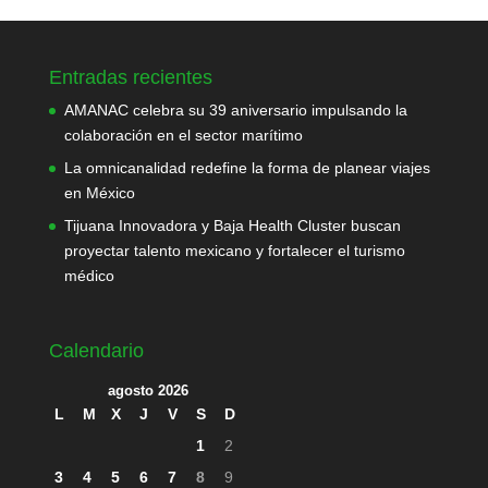
Entradas recientes
AMANAC celebra su 39 aniversario impulsando la
colaboración en el sector marítimo
La omnicanalidad redefine la forma de planear viajes
en México
Tijuana Innovadora y Baja Health Cluster buscan
proyectar talento mexicano y fortalecer el turismo
médico
Calendario
agosto 2026
L
M
X
J
V
S
D
1
2
3
4
5
6
7
8
9