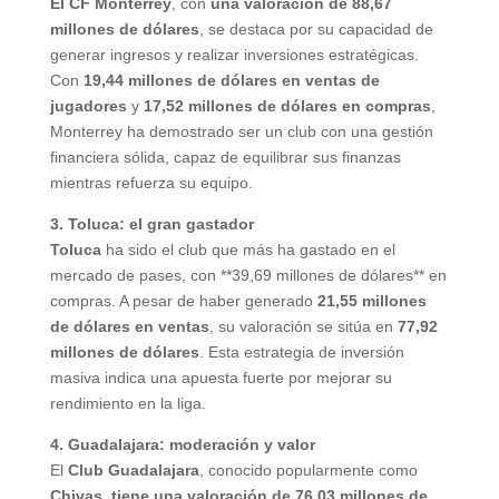
El CF Monterrey
, con
una valoración de 88,67
millones de dólares
, se destaca por su capacidad de
generar ingresos y realizar inversiones estratégicas.
Con
19,44 millones de dólares en ventas de
jugadores
y
17,52 millones de dólares en compras
,
Monterrey ha demostrado ser un club con una gestión
financiera sólida, capaz de equilibrar sus finanzas
mientras refuerza su equipo.
3. Toluca: el gran gastador
Toluca
ha sido el club que más ha gastado en el
mercado de pases, con **39,69 millones de dólares** en
compras. A pesar de haber generado
21,55 millones
de dólares en ventas
, su valoración se sitúa en
77,92
millones de dólares
. Esta estrategia de inversión
masiva indica una apuesta fuerte por mejorar su
rendimiento en la liga.
4. Guadalajara: moderación y valor
El
Club Guadalajara
, conocido popularmente como
Chivas, tiene una valoración de 76,03 millones de