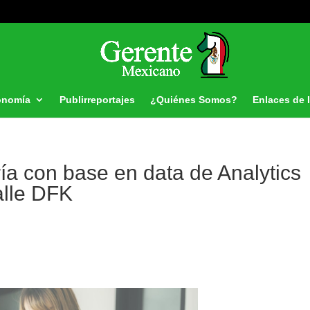
onomía
Publirreportajes
¿Quiénes Somos?
Enlaces de 
ría con base en data de Analytics
alle DFK