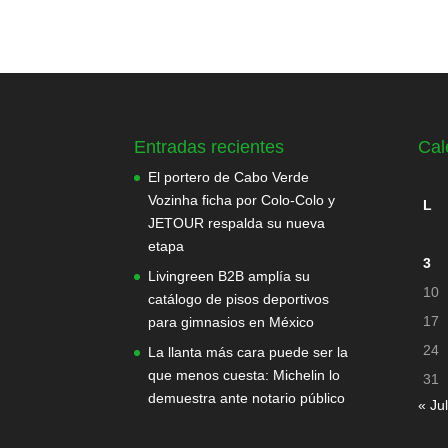
Entradas recientes
Cal
El portero de Cabo Verde
Vozinha ficha por Colo-Colo y
L
JETOUR respalda su nueva
etapa
3
Livingreen B2B amplía su
10
catálogo de pisos deportivos
17
para gimnasios en México
24
La llanta más cara puede ser la
que menos cuesta: Michelin lo
31
demuestra ante notario público
« Jul