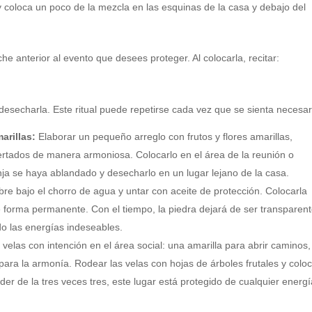
 y coloca un poco de la mezcla en las esquinas de la casa y debajo del
che anterior al evento que desees proteger. Al colocarla, recitar:
 desecharla. Este ritual puede repetirse cada vez que se sienta necesar
arillas:
Elaborar un pequeño arreglo con frutos y flores amarillas,
ertados de manera armoniosa. Colocarlo en el área de la reunión o
nja se haya ablandado y desecharlo en un lugar lejano de la casa.
re bajo el chorro de agua y untar con aceite de protección. Colocarla
de forma permanente. Con el tiempo, la piedra dejará de ser transparent
do las energías indeseables.
velas con intención en el área social: una amarilla para abrir caminos
 para la armonía. Rodear las velas con hojas de árboles frutales y colo
der de la tres veces tres, este lugar está protegido de cualquier energ