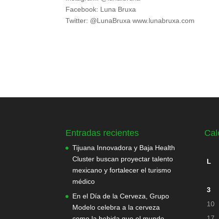
Facebook: Luna Bruxa
Twitter: @LunaBruxa www.lunabruxa.com
Entradas recientes
Cal
Tijuana Innovadora y Baja Health
Cluster buscan proyectar talento
L
mexicano y fortalecer el turismo
médico
3
En el Día de la Cerveza, Grupo
10
Modelo celebra a la cerveza
17
como la bebida que el mundo