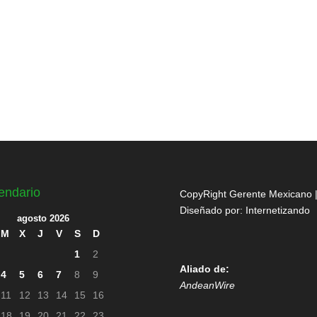
endario
CopyRight Gerente Mexicano 
Diseñado por:
Internetizando
agosto 2026
M
X
J
V
S
D
1
2
Aliado de:
4
5
6
7
8
9
AndeanWire
11
12
13
14
15
16
18
19
20
21
22
23