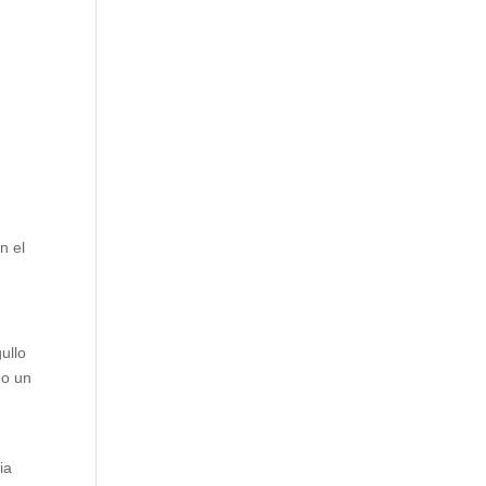
n el
ullo
mo un
ia