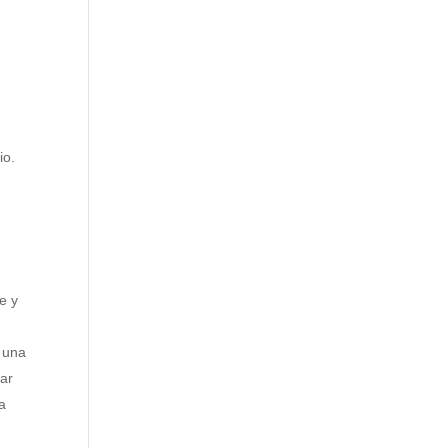
io.
e y
, una
car
ía