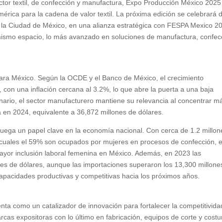
ctor textil, de confección y manufactura, Expo Producción México 2025
mérica para la cadena de valor textil. La próxima edición se celebrará d
 la Ciudad de México, en una alianza estratégica con FESPA Mexico 2
n mismo espacio, lo más avanzado en soluciones de manufactura, confec
ara México. Según la OCDE y el Banco de México, el crecimiento
 con una inflación cercana al 3.2%, lo que abre la puerta a una baja
enario, el sector manufacturero mantiene su relevancia al concentrar m
da en 2024, equivalente a 36,872 millones de dólares.
ión juega un papel clave en la economía nacional. Con cerca de 1.2 millo
s cuales el 59% son ocupados por mujeres en procesos de confección, e
yor inclusión laboral femenina en México. Además, en 2023 las
ones de dólares, aunque las importaciones superaron los 13,300 millone
apacidades productivas y competitivas hacia los próximos años.
ta como un catalizador de innovación para fortalecer la competitivida
cas expositoras con lo último en fabricación, equipos de corte y costu