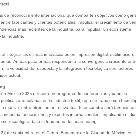
textil.
sas de reconocimiento internacional que comparten objetivos como gen
ntre fabricantes y clientes potenciales, impulsar el crecimiento de ve
tendencias más recientes de la industria, para impulsar un ecosistema
la industria.
 al integrar las últimas innovaciones en impresión digital, sublimación,
iquetas. Ambas plataformas responden a la convergencia creciente entr
, la velocidad de respuesta y la integración tecnológica son factores
dor actual.
ing
ción México 2025 ofrecerá un programa de conferencias y paneles
líticas arancelarias en la industria textil, ropa de trabajo con tecnolo
umo masivo, entre otros temas relevantes. El encuentro será también un
la industria, asociaciones y expertos internacionales, impulsando el di
e se reconfigura bajo el fenómeno del nearshoring.
l 27 de septiembre en el Centro Banamex de la Ciudad de México, en