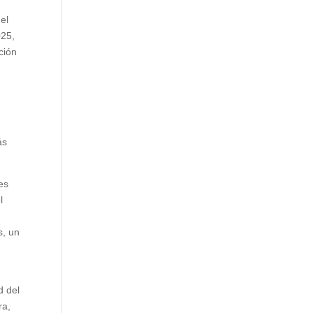
el
025,
ción
ás
nes
l
s, un
d del
ra,