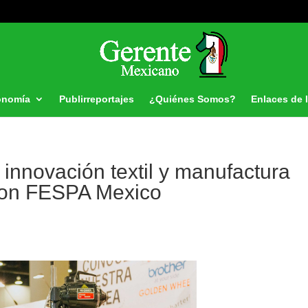
onomía
Publirreportajes
¿Quiénes Somos?
Enlaces de 
innovación textil y manufactura
 con FESPA Mexico