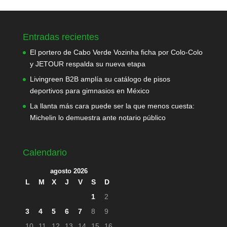
Entradas recientes
El portero de Cabo Verde Vozinha ficha por Colo-Colo
y JETOUR respalda su nueva etapa
Livingreen B2B amplía su catálogo de pisos
deportivos para gimnasios en México
La llanta más cara puede ser la que menos cuesta:
Michelin lo demuestra ante notario público
Calendario
agosto 2026
L
M
X
J
V
S
D
1
2
3
4
5
6
7
8
9
10
11
12
13
14
15
16