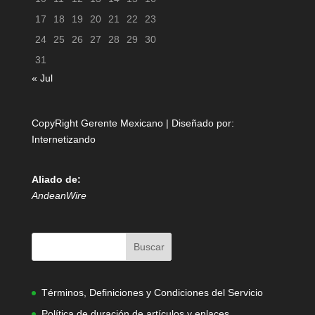
17
18
19
20
21
22
23
24
25
26
27
28
29
30
31
« Jul
CopyRight Gerente Mexicano | Diseñado por:
Internetizando
Aliado de:
AndeanWire
Términos, Definiciones y Condiciones del Servicio
Política de duración de artículos y enlaces