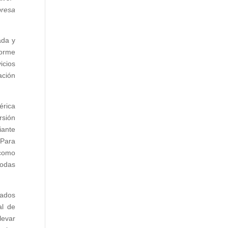
presa
ada y
forme
icios
ación
érica
rsión
iante
 Para
 como
todas
tados
al de
levar