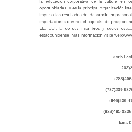
la educación corporativa de la cultura en l
oportunidades, y es la principal organización int
impulsa los resultados del desarrollo empresaria
importaciones dentro del espectro de prosperid
EE. UU., la de sus miembros y socios estrat
estadounidense. Mas información visite web:www
Maria Loai
202)
(786)406
(787)239-987
(646)836-4
(626)465-9236
Email