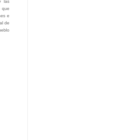
y las
o que
nes e
al de
ueblo