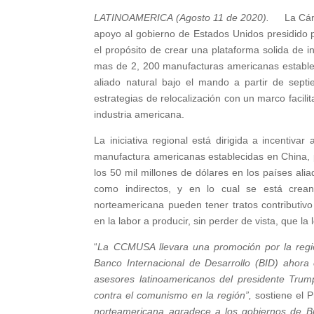
LATINOAMERICA (Agosto 11 de 2020).
La Cám
apoyo al gobierno de Estados Unidos presidido p
el propósito de crear una plataforma solida de 
mas de 2, 200 manufacturas americanas establec
aliado natural bajo el mando a partir de sept
estrategias de relocalización con un marco facilita
industria americana.
La iniciativa regional está dirigida a incentiv
manufactura americanas establecidas en China, 
los 50 mil millones de dólares en los países al
como indirectos, y en lo cual se está crean
norteamericana pueden tener tratos contributivo
en la labor a producir, sin perder de vista, que l
“
La CCMUSA llevara una promoción por la regi
Banco Internacional de Desarrollo (BID) ahora
asesores latinoamericanos del presidente Tru
contra el comunismo en la región”,
sostiene el 
norteamericana agradece a los gobiernos de B