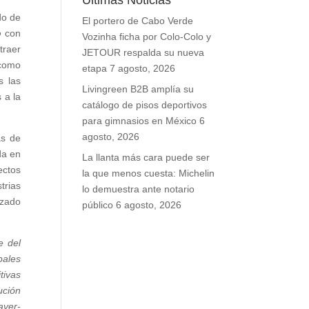
Últimas Noticias
do de
El portero de Cabo Verde
o
con
Vozinha ficha por Colo-Colo y
traer
JETOUR respalda su nueva
 como
etapa
7 agosto, 2026
s las
Livingreen B2B amplía su
 a la
catálogo de pisos deportivos
para gimnasios en México
6
agosto, 2026
as de
da en
La llanta más cara puede ser
ectos
la que menos cuesta: Michelin
trias
lo demuestra ante notario
izado
público
6 agosto, 2026
e del
pales
tivas
ución
aver-