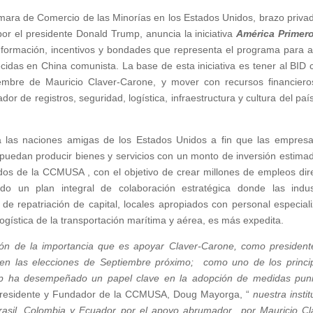
ara de Comercio de las Minorías en los Estados Unidos, brazo priva
or el presidente Donald Trump, anuncia la iniciativa
América Primer
información, incentivos y bondades que representa el programa para a
idas en China comunista. La base de esta iniciativa es tener al BID
iembre de Mauricio Claver-Carone, y mover con recursos financiero
dor de registros, seguridad, logística, infraestructura y cultura del país
ar a las naciones amigas de los Estados Unidos a fin que las empres
puedan producir bienes y servicios con un monto de inversión estima
iados de la CCMUSA , con el objetivo de crear millones de empleos dir
do un plan integral de colaboración estratégica donde las indus
 de repatriación de capital, locales apropiados con personal especial
a logística de la transportación marítima y aérea, es más expedita.
ón de la importancia que es apoyar Claver-Carone, como president
 en las elecciones de Septiembre próximo; como uno de los princi
mp ha desempeñado un papel clave en la adopción de medidas puni
Presidente y Fundador de la CCMUSA, Doug Mayorga, “
nuestra instit
rasil, Colombia y Ecuador por el apoyo abrumador por Mauricio Cl