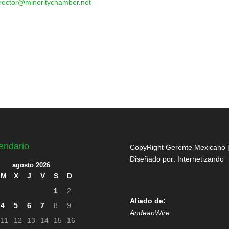
irector@minoritychamber.net
endario
CopyRight Gerente Mexicano 
Diseñado por:
Internetizando
agosto 2026
M
X
J
V
S
D
1
2
Aliado de:
4
5
6
7
8
9
AndeanWire
11
12
13
14
15
16