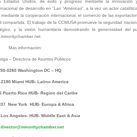
os Estados Unidos, de éxito y progreso mediante la innovación 
ernacional de desarrollo en “
Las “Américas
”, a la vez un actor catalític
l mediante la cooperación internacional, el comercio de las exportacio
ad compartida. El trabajo de la CCMUSA promueve la seguridad nacion
égico, y la visión humanitaria demostrando la generosidad del p
.minoritychamber.net
Más información:
siga – Directora de Asuntos Públicos
250-0260 Washington DC – HQ
-2190 Miami HUB- Latino America
6 Puerto Rico HUB- Region del Caribe
937 New York HUB- Europa & Africa
 Los Angeles- HUB- Middle East & Asia
:
director@minoritychamber.net