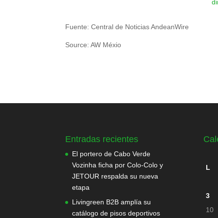
d
Fuente: Central de Noticias AndeanWire
Source: AW Méxio
Entradas recientes
Cal
El portero de Cabo Verde
Vozinha ficha por Colo-Colo y
L
JETOUR respalda su nueva
etapa
3
Livingreen B2B amplía su
10
catálogo de pisos deportivos