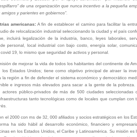
espilfarro” de una organización que nunca incentivo a la pequeña em
u amigos y parientes en gobiernos”.
trias americanas:
A fin de establecer el camino para facilitar la entr
dio de relocalización industrial seleccionando la ciudad y el país con
incluirá legalización de la industria, banco, leyes laborales, serv
e personal, local industrial con bajo costo, energía solar, comunic
d covid 19, lo mismo que seguridad de activos y personal.
isión de mejorar la vida de todos los habitantes del continente de Am
los Estados Unidos; tiene como objetivo principal de atraer la inve
 la región a fin de defender el sistema económico y democrático med
enible e ingresos más elevados para sacar a la gente de la pobreza.
erán actores público-privados de más de 500 ciudades seleccionadas
 infraestructuras tanto tecnológicas como de locales que cumplan con 
rés.
n el 2000 con ms de 32, 000 afiliados y socios estratégicos en los Es
orma ha sido hábil al desarrollo económico, financiero y empresari
inas en los Estados Unidos, el Caribe y Latinoamérica. Su misión es l