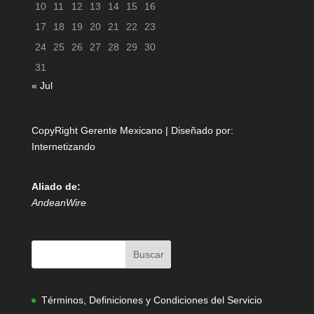
10
11
12
13
14
15
16
17
18
19
20
21
22
23
24
25
26
27
28
29
30
31
« Jul
CopyRight Gerente Mexicano | Diseñado por:
Internetizando
Aliado de:
AndeanWire
Términos, Definiciones y Condiciones del Servicio