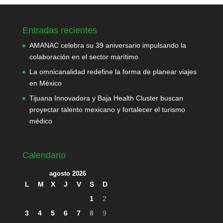
Entradas recientes
AMANAC celebra su 39 aniversario impulsando la
colaboración en el sector marítimo
La omnicanalidad redefine la forma de planear viajes
en México
Tijuana Innovadora y Baja Health Cluster buscan
proyectar talento mexicano y fortalecer el turismo
médico
Calendario
agosto 2026
L
M
X
J
V
S
D
1
2
3
4
5
6
7
8
9