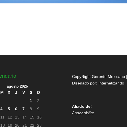
endario
CopyRight Gerente Mexicano 
Diseñado por:
Internetizando
agosto 2026
M
X
J
V
S
D
1
2
Aliado de:
4
5
6
7
8
9
AndeanWire
11
12
13
14
15
16
18
19
20
21
22
23