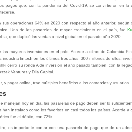
os pagos que, con la pandemia del Covid-19, se convirtieron en la 
stecerse.
 sus operaciones 64% en 2020 con respecto al año anterior, según c
ico. Una de las pasarelas de mayor crecimiento en el país, fue
Ku
ia, que duplicó las ventas a nivel global en el pasado año 2020.
e las mayores inversiones en el país. Acorde a cifras de Colombia Fin
 industria fintech en los últimos tres años. 300 millones de ellos, inver
hki cerró su ronda A de inversión el año pasado también, con la llega
aszek Ventures y Dila Capital.
, y pagar online, trae múltiples beneficios a los comercios y usuarios.
tes
se manejan hoy en día, las pasarelas de pago deben ser lo suficiente
e han instalado como los favoritos en casi todos los países. Acorde a 
rica fue el débito, con 72%.
otro, es importante contar con una pasarela de pago que de un ade