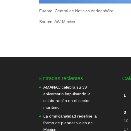
Fuente: Central de Noticias AndeanWire
Source: AW-Mexico
Entradas recientes
Cal
AMANAC celebra su 39
aniversario impulsando la
L
colaboración en el sector
marítimo
3
La omnicanalidad redefine la
10
forma de planear viajes en
17
México