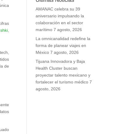
Últimas Noticias
única
AMANAC celebra su 39
aniversario impulsando la
colaboración en el sector
ifras
marítimo
7 agosto, 2026
shki
,
La omnicanalidad redefine la
forma de planear viajes en
tech,
México
7 agosto, 2026
tidos
Tijuana Innovadora y Baja
da de
Health Cluster buscan
proyectar talento mexicano y
fortalecer el turismo médico
7
agosto, 2026
mente
datos
cuado