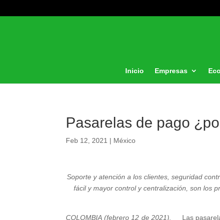
Inicio
Empresas
Ec
Pasarelas de pago ¿po
Feb 12, 2021
|
México
Soporte y atención a los clientes, seguridad contr
fácil y mayor control y centralización, son los
COLOMBIA (febrero 12 de 2021).
Las pasarel