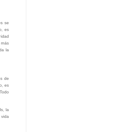
es se
o, es
ridad
n más
da la
os de
o, es
 Todo
s, la
 vida