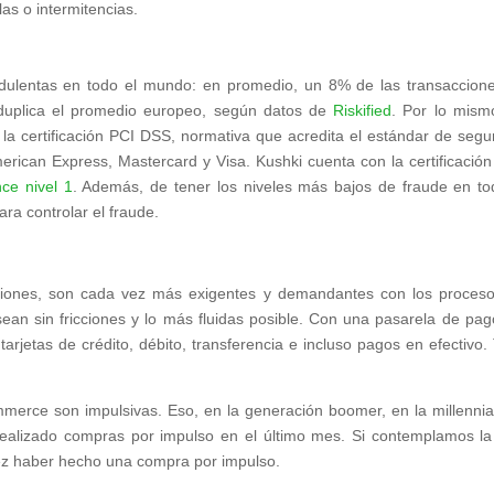
as o intermitencias.
dulentas en todo el mundo: en promedio, un 8% de las transaccion
 duplica el promedio europeo, según datos de
Riskified
. Por lo mism
a certificación PCI DSS, normativa que acredita el estándar de segu
merican Express, Mastercard y Visa. Kushki cuenta con la certificació
ce nivel 1
. Además, de tener los niveles más bajos de fraude en to
ra controlar el fraude.
aciones, son cada vez más exigentes y demandantes con los proces
ean sin fricciones y lo más fluidas posible. Con una pasarela de pag
rjetas de crédito, débito, transferencia e incluso pagos en efectivo.
rce son impulsivas. Eso, en la generación boomer, en la millennial
ealizado compras por impulso en el último mes. Si contemplamos la
ez haber hecho una compra por impulso.