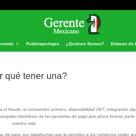
onomía
Publirreportajes
¿Quiénes Somos?
Enlaces de 
r qué tener una?
a el fraude, el consumidor primero, disponibilidad 24/7, integración ráp
 principales beneficios de las pasarelas de pago que ahora forman parte
nuestra vida.
as de pago son plataformas que le permiten a los comercios poder ac