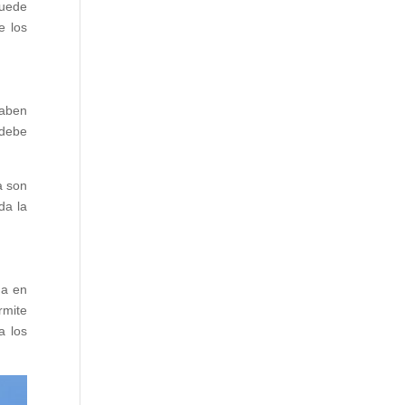
puede
e los
saben
 debe
a son
da la
da en
rmite
a los