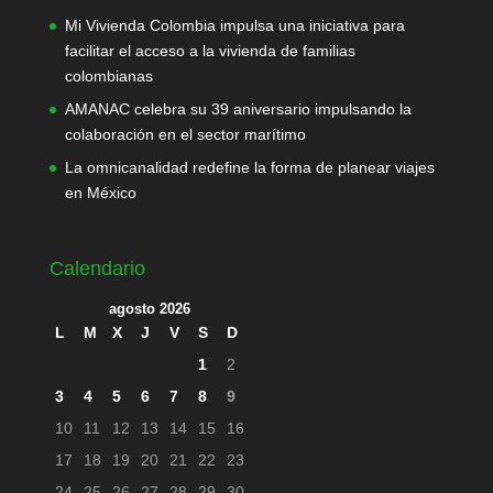
Mi Vivienda Colombia impulsa una iniciativa para
facilitar el acceso a la vivienda de familias
colombianas
AMANAC celebra su 39 aniversario impulsando la
colaboración en el sector marítimo
La omnicanalidad redefine la forma de planear viajes
en México
Calendario
agosto 2026
L
M
X
J
V
S
D
1
2
3
4
5
6
7
8
9
10
11
12
13
14
15
16
17
18
19
20
21
22
23
24
25
26
27
28
29
30