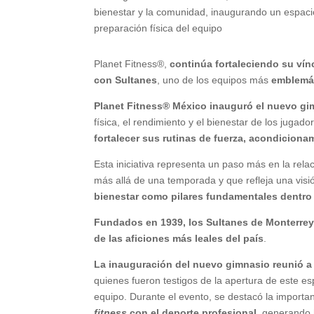
bienestar y la comunidad, inaugurando un espac
preparación física del equipo
Planet Fitness®,
continúa fortaleciendo su vín
con Sultanes
, uno de los equipos más
emblemát
Planet Fitness® México inauguró el nuevo gi
física, el rendimiento y el bienestar de los jugado
fortalecer sus rutinas de fuerza, acondiciona
Esta iniciativa representa un paso más en la rela
más allá de una temporada y que refleja una visi
bienestar como pilares fundamentales dentro 
Fundados en 1939, los Sultanes de Monterrey
de las aficiones más leales del país
.
La inauguración del nuevo gimnasio reunió a
quienes fueron testigos de la apertura de este es
equipo. Durante el evento, se destacó la importan
fitness
con el deporte profesional
, generando 