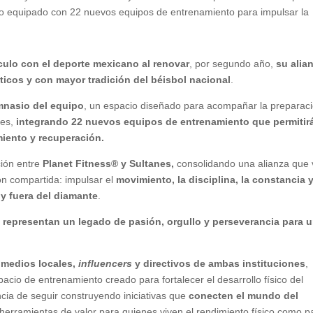
io equipado con 22 nuevos equipos de entrenamiento para impulsar la
culo con el deporte mexicano al renovar
, por segundo año,
su alia
icos y con mayor tradición del béisbol nacional
.
mnasio del equipo
, un espacio diseñado para acompañar la preparac
res,
integrando 22 nuevos equipos de entrenamiento que permitir
miento y recuperación.
ción entre
Planet Fitness® y Sultanes,
consolidando una alianza que 
ón compartida: impulsar el
movimiento, la disciplina, la constancia y
y fuera del diamante
.
 representan un legado de pasión, orgullo y perseverancia para 
 medios locales,
influencers
y directivos de ambas instituciones
,
pacio de entrenamiento creado para fortalecer el desarrollo físico del
cia de seguir construyendo iniciativas que
conecten el mundo del
herramientas de valor para quienes viven el rendimiento físico como p