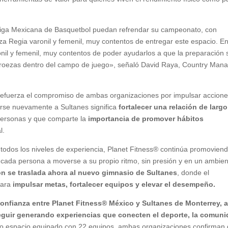
Liga Mexicana de Basquetbol puedan refrendar su campeonato, con
a Regia varonil y femenil, muy contentos de entregar este espacio. En
onil y femenil, muy contentos de poder ayudarlos a que la preparación
proezas dentro del campo de juego», señaló David Raya, Country Man
n refuerza el compromiso de ambas organizaciones por impulsar accion
arse nuevamente a Sultanes significa
fortalecer una relación de largo
 personas y que comparte la
importancia de promover hábitos
l.
todos los niveles de experiencia, Planet Fitness® continúa promovien
a cada persona a moverse a su propio ritmo, sin presión y en un ambie
ón se traslada ahora al nuevo gimnasio de Sultanes
, donde el
para
impulsar metas, fortalecer equipos y elevar el desempeño.
confianza entre Planet Fitness® México y Sultanes de Monterrey, a
seguir generando experiencias que conecten el deporte, la comun
evo espacio equipado con 22 equipos, ambas organizaciones confirman