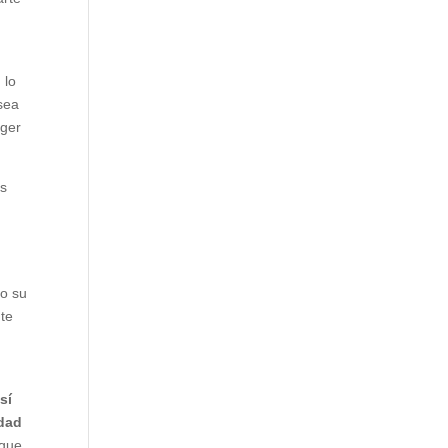
 lo
 sea
ager
es
do su
nte
sí
idad
 que