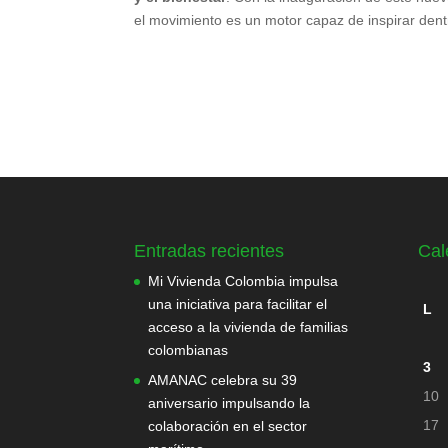
el movimiento es un motor capaz de inspirar dent
Entradas recientes
Cal
Mi Vivienda Colombia impulsa
una iniciativa para facilitar el
L
acceso a la vivienda de familias
colombianas
3
AMANAC celebra su 39
10
aniversario impulsando la
17
colaboración en el sector