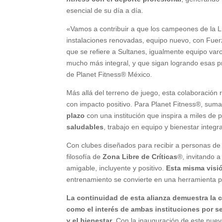
esencial de su día a día.
«Vamos a contribuir a que los campeones de la 
instalaciones renovadas, equipo nuevo, con Fuerz
que se refiere a Sultanes, igualmente equipo var
mucho más integral, y que sigan logrando esas 
de Planet Fitness® México.
Más allá del terreno de juego, esta colaboració
con impacto positivo. Para Planet Fitness®, sum
plazo
con una institución que inspira a miles de
saludables
, trabajo en equipo y bienestar integra
Con clubes diseñados para recibir a personas de 
filosofía de
Zona Libre de Críticas
®, invitando 
amigable, incluyente y positivo.
Esta misma visi
entrenamiento se convierte en una herramienta 
La continuidad de esta alianza demuestra la 
como el interés de ambas instituciones por 
y el bienestar
. Con la inauguración de este nu