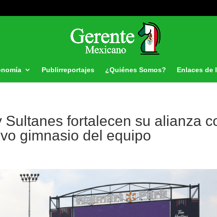
onomía
Publirreportajes
¿Quiénes Somos?
Enlaces de 
 Sultanes fortalecen su alianza c
evo gimnasio del equipo