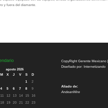
ro y fuera del diamante.
endario
CopyRight Gerente Mexicano 
Diseñado por:
Internetizando
agosto 2026
M
X
J
V
S
D
1
2
Aliado de:
4
5
6
7
8
9
AndeanWire
11
12
13
14
15
16
18
19
20
21
22
23