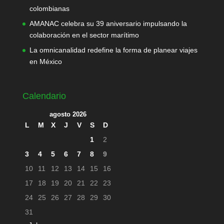
colombianas
AMANAC celebra su 39 aniversario impulsando la
colaboración en el sector marítimo
La omnicanalidad redefine la forma de planear viajes
en México
Calendario
agosto 2026
L
M
X
J
V
S
D
1
2
3
4
5
6
7
8
9
10
11
12
13
14
15
16
17
18
19
20
21
22
23
24
25
26
27
28
29
30
31