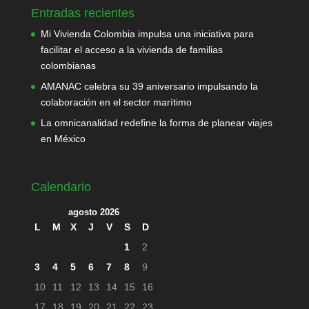
Entradas recientes
Mi Vivienda Colombia impulsa una iniciativa para
facilitar el acceso a la vivienda de familias
colombianas
AMANAC celebra su 39 aniversario impulsando la
colaboración en el sector marítimo
La omnicanalidad redefine la forma de planear viajes
en México
Calendario
agosto 2026
L
M
X
J
V
S
D
1
2
3
4
5
6
7
8
9
10
11
12
13
14
15
16
17
18
19
20
21
22
23