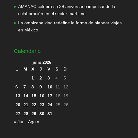
AMANAC celebra su 39 aniversario impulsando la
colaboración en el sector marítimo
La omnicanalidad redefine la forma de planear viajes
en México
Calendario
julio 2026
L
M
X
J
V
S
D
1
2
3
4
5
6
7
8
9
10
11
12
13
14
15
16
17
18
19
20
21
22
23
24
25
26
27
28
29
30
31
« Jun
Ago »