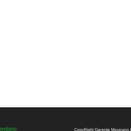
endario
CopyRight Gerente Mexicano 