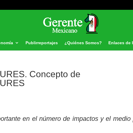
onomía
Publirreportajes
¿Quiénes Somos?
Enlaces de 
RES. Concepto de
SURES
portante en el número de impactos y el medio 