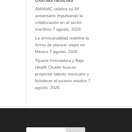
Últimas Noticias
AMANAC celebra su 39
aniversario impulsando la
colaboración en el sector
marítimo
7 agosto, 2026
La omnicanalidad redefine la
forma de planear viajes en
México
7 agosto, 2026
Tijuana Innovadora y Baja
Health Cluster buscan
proyectar talento mexicano y
fortalecer el turismo médico
7
agosto, 2026
|