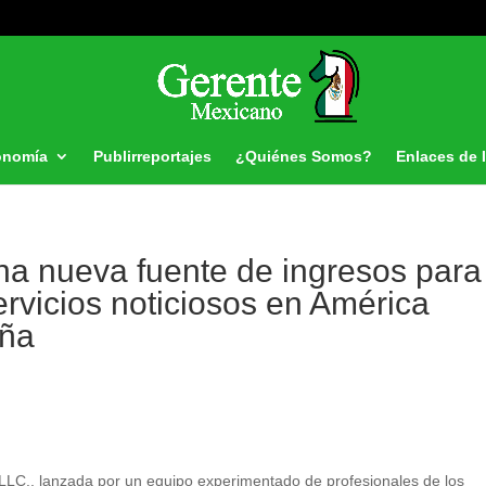
onomía
Publirreportajes
¿Quiénes Somos?
Enlaces de 
na nueva fuente de ingresos para
servicios noticiosos en América
aña
C., lanzada por un equipo experimentado de profesionales de los