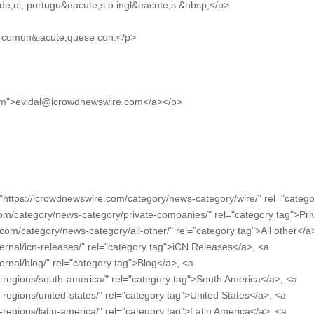
de;ol, portugu&eacute;s o ingl&eacute;s.&nbsp;</p>
r comun&iacute;quese con:</p>
com">evidal@icrowdnewswire.com</a></p>
"https://icrowdnewswire.com/category/news-category/wire/" rel="categ
com/category/news-category/private-companies/" rel="category tag">Pri
om/category/news-category/all-other/" rel="category tag">All other</a
ternal/icn-releases/" rel="category tag">iCN Releases</a>, <a
ernal/blog/" rel="category tag">Blog</a>, <a
-regions/south-america/" rel="category tag">South America</a>, <a
regions/united-states/" rel="category tag">United States</a>, <a
regions/latin-america/" rel="category tag">Latin America</a>, <a