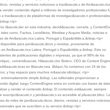
icos, revistas y servicios noticiosos a trav&eacute;s de Am&eacute;ric
de vender contenido digital a millones de investigadores profesionales f
n a trav&eacute;s de plataformas de investigaci&oacute;n profesionale
.&nbsp;</p>
r l&iacute;der en esta industria, decidi&oacute; cerrarla, y ContentEn
 tales como, Factiva, LexisNexis, Westlaw y Acquire Media, noticias e
ales de Am&eacute;rica Latina, Portugal y Espa&ntilde;a.&nbsp;</p>
isponible para peri&oacute;dicos y revistas, proveniente de
n en Am&eacute;rica Latina, Portugal o Espa&ntilde;a.&nbsp; Esto no
stentes de publicaciones digitales o impresas, ya que el 98% de los
n&rdquo;, coment&oacute; H&eacute;ctor Botero, CEO de Content Engin
di&aacute;ticas en l&iacute;nea. &ldquo;Ya contamos con 24 de los
tros, y hay espacio para muchos m&aacute;s&rdquo;.</p>
 es extremadamente simple.&nbsp; Las editoriales proporcionan a
ido digital, luego ContentEngine entra en contrato con bases de dat
alizar y vender el contenido.&nbsp; El contenido est&aacute; siempre
 suscripci&oacute;n y jam&aacute;s es accesible al p&uacute;blico. L
 de miles de peri&oacute;dicos, diarios, revistas y servicios noticios
fesionales que se suscriben a su servicio.&nbsp;</p>