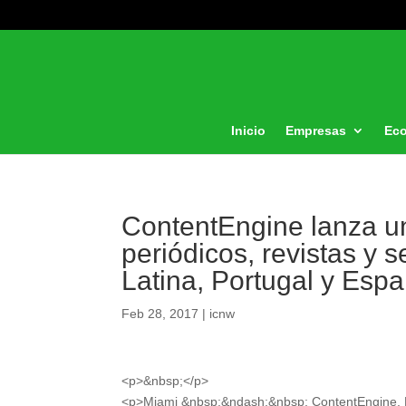
Inicio
Empresas
Ec
ContentEngine lanza u
periódicos, revistas y 
Latina, Portugal y Esp
Feb 28, 2017
|
icnw
<p>&nbsp;</p>
<p>Miami &nbsp;&ndash;&nbsp; ContentEngine, LL