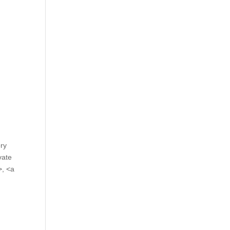
ory
vate
>, <a