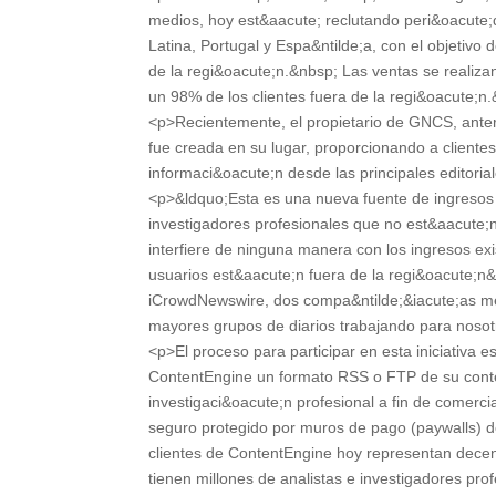
medios, hoy est&aacute; reclutando peri&oacute;d
Latina, Portugal y Espa&ntilde;a, con el objetivo 
de la regi&oacute;n.&nbsp; Las ventas se realiza
un 98% de los clientes fuera de la regi&oacute;n
<p>Recientemente, el propietario de GNCS, anterio
fue creada en su lugar, proporcionando a clientes
informaci&oacute;n desde las principales editori
<p>&ldquo;Esta es una nueva fuente de ingresos d
investigadores profesionales que no est&aacute;
interfiere de ninguna manera con los ingresos exi
usuarios est&aacute;n fuera de la regi&oacute;
iCrowdNewswire, dos compa&ntilde;&iacute;as me
mayores grupos de diarios trabajando para noso
<p>El proceso para participar en esta iniciativa
ContentEngine un formato RSS o FTP de su conten
investigaci&oacute;n profesional a fin de comerci
seguro protegido por muros de pago (paywalls) de
clientes de ContentEngine hoy representan decenas
tienen millones de analistas e investigadores pro