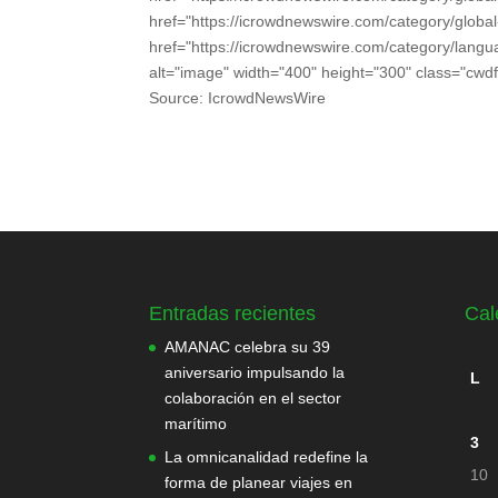
href="https://icrowdnewswire.com/category/global
href="https://icrowdnewswire.com/category/langu
alt="image" width="400" height="300" class="cwdf
Source: IcrowdNewsWire
Entradas recientes
Cal
AMANAC celebra su 39
aniversario impulsando la
L
colaboración en el sector
marítimo
3
La omnicanalidad redefine la
10
forma de planear viajes en