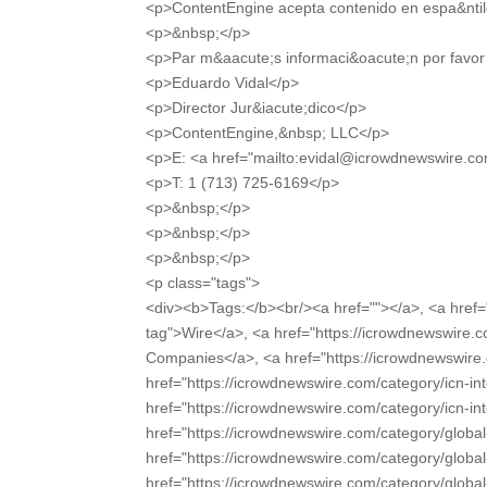
<p>ContentEngine acepta contenido en espa&ntil
<p>&nbsp;</p>
<p>Par m&aacute;s informaci&oacute;n por favo
<p>Eduardo Vidal</p>
<p>Director Jur&iacute;dico</p>
<p>ContentEngine,&nbsp; LLC</p>
<p>E: <a href="mailto:evidal@icrowdnewswire.
<p>T: 1 (713) 725-6169</p>
<p>&nbsp;</p>
<p>&nbsp;</p>
<p>&nbsp;</p>
<p class="tags">
<div><b>Tags:</b><br/><a href=""></a>, <a href=
tag">Wire</a>, <a href="https://icrowdnewswire.
Companies</a>, <a href="https://icrowdnewswire.c
href="https://icrowdnewswire.com/category/icn-in
href="https://icrowdnewswire.com/category/icn-int
href="https://icrowdnewswire.com/category/global
href="https://icrowdnewswire.com/category/global-
href="https://icrowdnewswire.com/category/global-