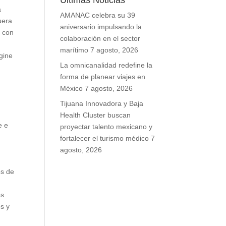
Últimas Noticias
a
AMANAC celebra su 39
uera
aniversario impulsando la
s con
colaboración en el sector
marítimo
7 agosto, 2026
gine
La omnicanalidad redefine la
forma de planear viajes en
México
7 agosto, 2026
Tijuana Innovadora y Baja
Health Cluster buscan
e e
proyectar talento mexicano y
fortalecer el turismo médico
7
agosto, 2026
os de
os
os y