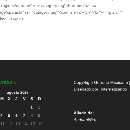
-regions/europe/" rel="category tag">Europe</a>, <a
age/spanish/" rel="category tag">Spanish</a><br/><br/><img src=""
img" /></div>
endario
CopyRight Gerente Mexicano 
Diseñado por:
Internetizando
agosto 2026
M
X
J
V
S
D
1
2
Aliado de:
4
5
6
7
8
9
AndeanWire
11
12
13
14
15
16