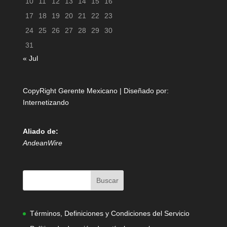
10
11
12
13
14
15
16
17
18
19
20
21
22
23
24
25
26
27
28
29
30
31
« Jul
CopyRight Gerente Mexicano | Diseñado por:
Internetizando
Aliado de:
AndeanWire
Términos, Definiciones y Condiciones del Servicio