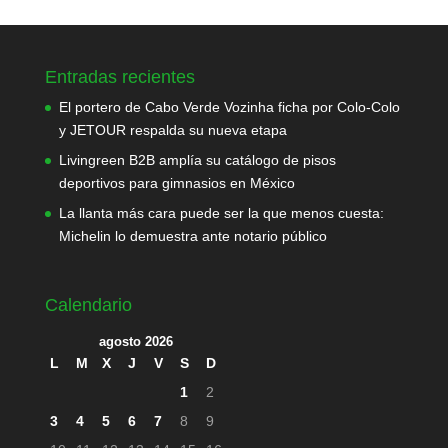
Entradas recientes
El portero de Cabo Verde Vozinha ficha por Colo-Colo
y JETOUR respalda su nueva etapa
Livingreen B2B amplía su catálogo de pisos
deportivos para gimnasios en México
La llanta más cara puede ser la que menos cuesta:
Michelin lo demuestra ante notario público
Calendario
agosto 2026
L
M
X
J
V
S
D
1
2
3
4
5
6
7
8
9