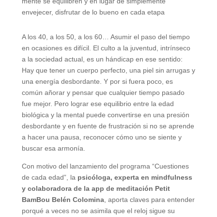
mente se equilibren y en lugar de simplemente
envejecer, disfrutar de lo bueno en cada etapa
A los 40, a los 50, a los 60… Asumir el paso del tiempo
en ocasiones es difícil. El culto a la juventud, intrínseco
a la sociedad actual, es un hándicap en ese sentido:
Hay que tener un cuerpo perfecto, una piel sin arrugas y
una energía desbordante. Y por si fuera poco, es
común añorar y pensar que cualquier tiempo pasado
fue mejor. Pero lograr ese equilibrio entre la edad
biológica y la mental puede convertirse en una presión
desbordante y en fuente de frustración si no se aprende
a hacer una pausa, reconocer cómo uno se siente y
buscar esa armonía.
Con motivo del lanzamiento del programa “Cuestiones
de cada edad”, la
psicóloga, experta en mindfulness
y colaboradora de la app de meditación Petit
BamBou Belén Colomina
, aporta claves para entender
porqué a veces no se asimila que el reloj sigue su