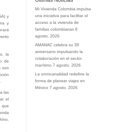
Últimas Noticias
Mi Vivienda Colombia impulsa
una iniciativa para facilitar el
SA) y
acceso a la vivienda de
ana y
familias colombianas
8
brará
agosto, 2026
vento
AMANAC celebra su 39
aniversario impulsando la
o, la
colaboración en el sector
vo de
marítimo
7 agosto, 2026
s son
La omnicanalidad redefine la
ición
forma de planear viajes en
.
México
7 agosto, 2026
a las
ar el
a que
genda
hino,