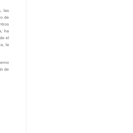
, las
go de
ntros
a, ha
de el
a, la
ierno
in de