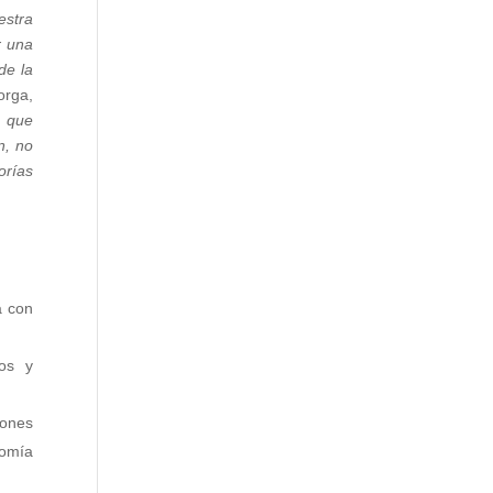
estra
r una
de la
rga,
o que
n, no
orías
a con
ños y
iones
nomía