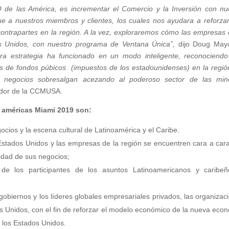
 de las América, es incrementar el Comercio y la Inversión con nu
ue a nuestros miembros y clientes, los cuales nos ayudara a reforza
contrapartes en la región. A la vez, exploraremos cómo las empresas 
os Unidos, con nuestro programa de Ventana Única”,
dijo Doug Mayo
tra estrategia ha funcionado en un modo inteligente, reconociend
icas de fondos púbicos (impuestos de los estadounidenses) en la regió
 negocios sobresalgan acezando al poderoso sector de las min
dador de la CCMUSA.
s américas Miami 2019 son:
cios y la escena cultural de Latinoamérica y el Caribe.
 Estados Unidos y las empresas de la región se encuentren cara a car
lidad de sus negocios;
de los participantes de los asuntos Latinoamericanos y caribe
gobiernos y los líderes globales empresariales privados, las organizac
s Unidos, con el fin de reforzar el modelo económico de la nueva eco
 los Estados Unidos.