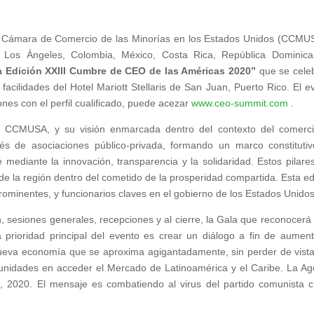
 Cámara de Comercio de las Minorías en los Estados Unidos (CCMU
k, Los Ángeles, Colombia, México, Costa Rica, República Dominic
a Edición XXIII Cumbre de CEO de las Américas 2020”
que se cele
facilidades del Hotel Mariott Stellaris de San Juan, Puerto Rico. El e
iones con el perfil cualificado, puede acezar
www.ceo-summit.com
.
 CCMUSA, y su visión enmarcada dentro del contexto del comerci
avés de asociaciones público-privada, formando un marco constituti
 mediante la innovación, transparencia y la solidaridad. Estos pilare
e la región dentro del cometido de la prosperidad compartida. Esta ed
prominentes, y funcionarios claves en el gobierno de los Estados Unidos
, sesiones generales, recepciones y al cierre, la Gala que reconocerá 
 prioridad principal del evento es crear un diálogo a fin de aument
 nueva economía que se aproxima agigantadamente, sin perder de vist
unidades en acceder el Mercado de Latinoamérica y el Caribe. La A
1, 2020. El mensaje es combatiendo al virus del partido comunista c