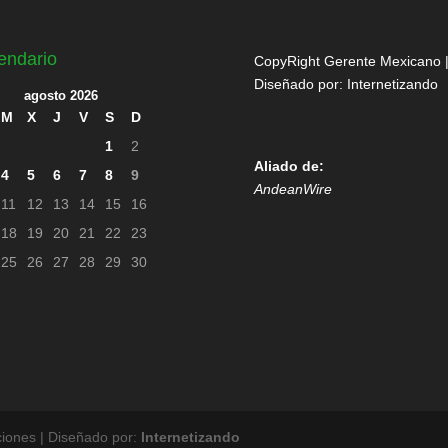
endario
CopyRight Gerente Mexicano 
Diseñado por:
Internetizando
agosto 2026
M
X
J
V
S
D
1
2
Aliado de:
4
5
6
7
8
9
AndeanWire
11
12
13
14
15
16
18
19
20
21
22
23
25
26
27
28
29
30
iones | Diseñado por:
Internetizando