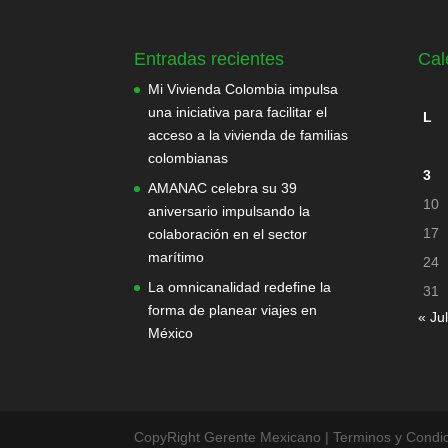
Entradas recientes
Cal
Mi Vivienda Colombia impulsa
una iniciativa para facilitar el
L
acceso a la vivienda de familias
colombianas
3
AMANAC celebra su 39
10
aniversario impulsando la
17
colaboración en el sector
marítimo
24
La omnicanalidad redefine la
31
forma de planear viajes en
« Jul
México
CopyRight Gerente Mexicano | Terminos y Condic