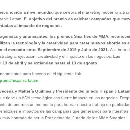
reconocido a nivel mundial
que celebra el marketing moderno a tra
panic Latam.
El objetivo del premio es celebrar campañas que mez
ientadas al impacto de negocios.
, agencias y anunciantes, los premios Smarties de MMA, reconoce
izan la tecnología y la creatividad para crear nuevos abordajes e
n el mercado entre Septiembre de 2019 y Julio de 2021.
A la hora 
trategia, ejecución, creatividad y el impacto en los negocios.
Las
 13 de abril y se extienden hasta el 13 de agosto
.
ineamientos para hacerlo en el siguiente link:
grams/hispanic-latam
ecería y Maltería Quilmes y Presidente del jurado Hispanic Lata
que tiene un ADN tecnológico con fuerte impacto en los negocios. Des
ante detenernos un momento para honrar nuestro trabajo de publicida
prendizajes e impactos de las campañas que generamos para nuestras
 muy honrada de ser la Presidente del Jurado de los MMA Smarties