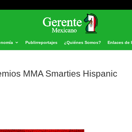
onomía
Publirreportajes
¿Quiénes Somos?
Enlaces de 
remios MMA Smarties Hispanic