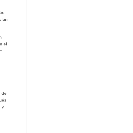
vés
clan
n
n el
de
m de
pués
d y