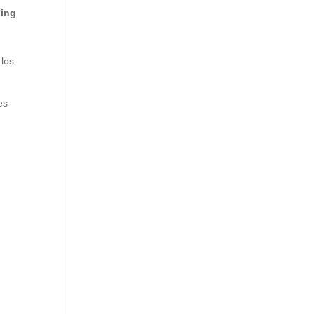
ging
 los
es