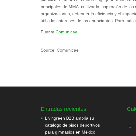
principales de MMA: cultivar la inspiración de lo
organizaciones, defender la eficiencia y el impact
útil a los intereses de los anunciantes. Para más 
Fuente
Comunicae
Source: Comunicae
Entradas recientes
Cal
Livingreen B2B amplía su
catálogo de pisos deportivos
L
para gimnasios en México