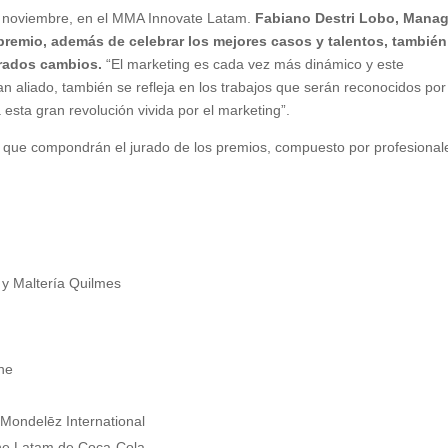
 noviembre, en el MMA Innovate Latam.
Fabiano Destri Lobo, Mana
 premio, además de celebrar los mejores casos y talentos, también
erados cambios.
“El marketing es cada vez más dinámico y este
 aliado, también se refleja en los trabajos que serán reconocidos por
 esta gran revolución vivida por el marketing”.
 que compondrán el jurado de los premios, compuesto por profesional
 y Maltería Quilmes
ne
Mondelēz International
one Latam de Coca-Cola