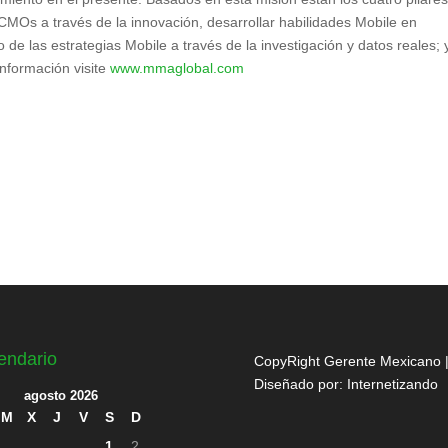
s CMOs a través de la innovación, desarrollar habilidades Mobile en
o de las estrategias Mobile a través de la investigación y datos reales; 
información visite
www.mmaglobal.com
endario
CopyRight Gerente Mexicano 
Diseñado por:
Internetizando
agosto 2026
M
X
J
V
S
D
1
2