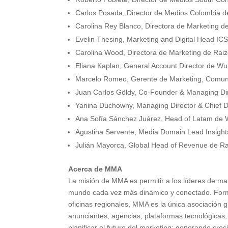
Carlos Posada, Director de Medios Colombia
Carolina Rey Blanco, Directora de Marketing d
Evelin Thesing, Marketing and Digital Head IC
Carolina Wood, Directora de Marketing de Rai
Eliana Kaplan, General Account Director de
Marcelo Romeo, Gerente de Marketing, Comun
Juan Carlos Göldy, Co-Founder & Managing Di
Yanina Duchowny, Managing Director & Chief Di
Ana Sofía Sánchez Juárez, Head of Latam de
Agustina Servente, Media Domain Lead Insights
Julián Mayorca, Global Head of Revenue de R
Acerca de MMA
La misión de MMA es permitir a los líderes de ma
mundo cada vez más dinámico y conectado. For
oficinas regionales, MMA es la única asociación g
anunciantes, agencias, plataformas tecnológicas
planificar el futuro del marketing; generando cre