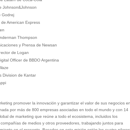
 de Johnson&Johnson
e Godrej
S de American Express
zen
 Wunderman Thompson
icaciones y Prensa de Newsan
rector de Logan
gital Officer de BBDO Argentina
 Waze
 Division de Kantar
appi
rketing promover la innovación y garantizar el valor de sus negocios e
mada por más de 800 empresas asociadas en todo el mundo y con 14
lobal de marketing que reúne a todo el ecosistema, incluidos los
, compañías de medios y otros proveedores, trabajando juntos para
cimiento en el presente. Basados en esta misión están los cuatro pilare