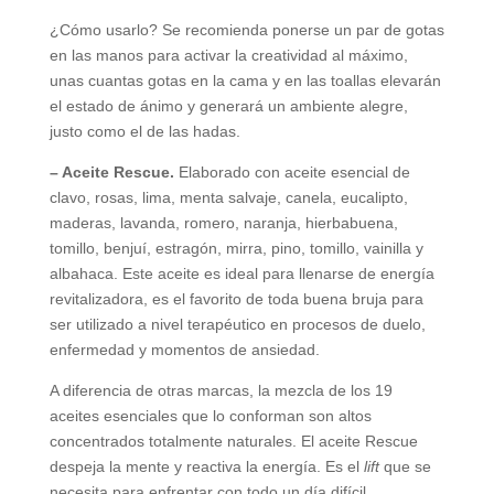
¿Cómo usarlo? Se recomienda ponerse un par de gotas
en las manos para activar la creatividad al máximo,
unas cuantas gotas en la cama y en las toallas elevarán
el estado de ánimo y generará un ambiente alegre,
justo como el de las hadas.
– Aceite Rescue.
Elaborado con aceite esencial de
clavo, rosas, lima, menta salvaje, canela, eucalipto,
maderas, lavanda, romero, naranja, hierbabuena,
tomillo, benjuí, estragón, mirra, pino, tomillo, vainilla y
albahaca. Este aceite es ideal para llenarse de energía
revitalizadora, es el favorito de toda buena bruja para
ser utilizado a nivel terapéutico en procesos de duelo,
enfermedad y momentos de ansiedad.
A diferencia de otras marcas, la mezcla de los 19
aceites esenciales que lo conforman son altos
concentrados totalmente naturales. El aceite Rescue
despeja la mente y reactiva la energía. Es el
lift
que se
necesita para enfrentar con todo un día difícil.