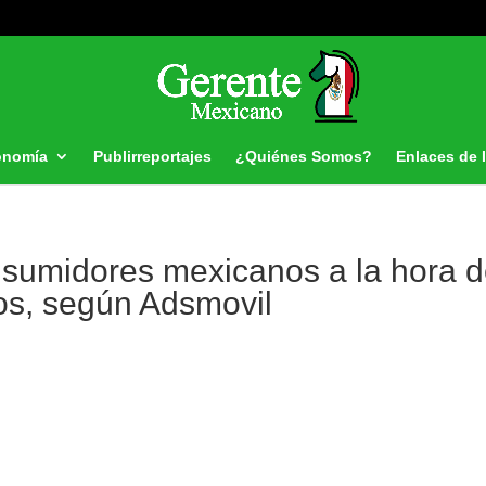
onomía
Publirreportajes
¿Quiénes Somos?
Enlaces de 
nsumidores mexicanos a la hora 
os, según Adsmovil