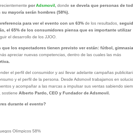
s
recientemente
por
Adsmovil
,
donde
se devela que personas de to
n su mayoría serán hombres (58%).
 preferencia para ver el evento con un 63%
de los resultados,
segui
s, el 65% de los consumidores piensa que es importante utilizar
guir el desarrollo de los JJOO.
 que los espectadores tienen previsto ver están: fútbol, gimnasia
ás apreciar nuevas competencias, dentro de las cuales las más
tiva.
der el perfil del consumidor y así llevar adelante campañas publicitar
onsumo y el perfil de la persona. Desde Adsmovil trabajamos en soluci
entos y acompañar a las marcas a impulsar sus ventas sabiendo sie
, sostiene
Alberto Pardo, CEO y Fundador de Adsmovil.
res durante el evento?
uegos Olímpicos 58%