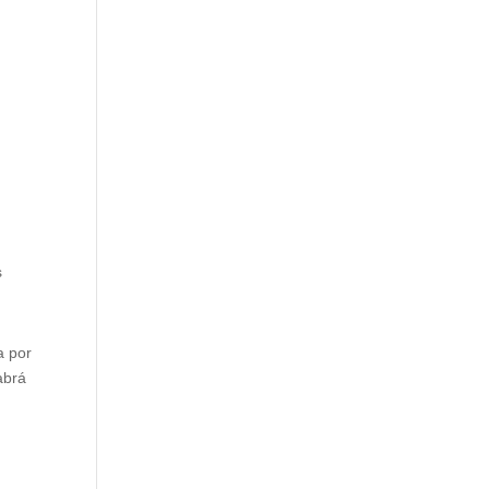
s
a por
abrá