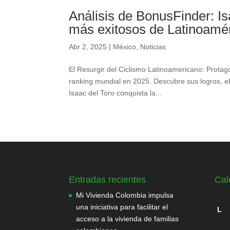
Análisis de BonusFinder: Isa
más exitosos de Latinoamé
Abr 2, 2025
|
México
,
Noticias
El Resurgir del Ciclismo Latinoamericano: Protag
ranking mundial en 2025. Descubre sus logros, el
Isaac del Toro conquista la...
Entradas recientes
Cal
Mi Vivienda Colombia impulsa
una iniciativa para facilitar el
L
acceso a la vivienda de familias