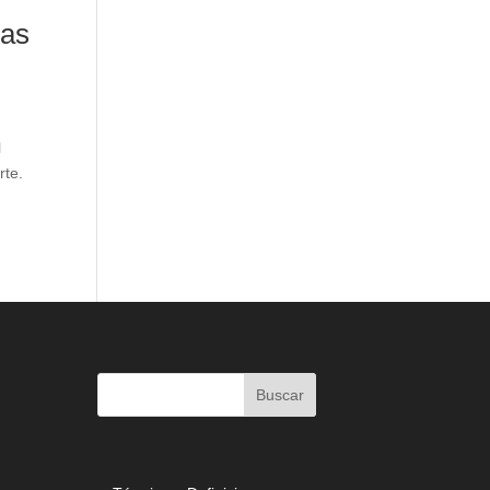
tas
l
rte.
|