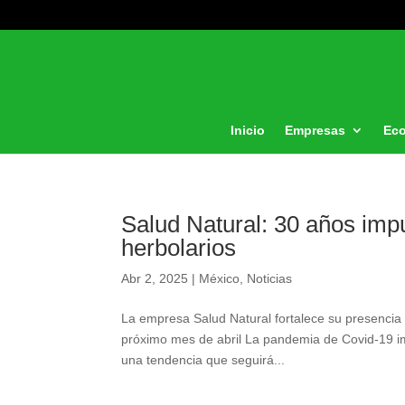
Inicio
Empresas
Ec
Salud Natural: 30 años imp
herbolarios
Abr 2, 2025
|
México
,
Noticias
La empresa Salud Natural fortalece su presencia
próximo mes de abril La pandemia de Covid-19 imp
una tendencia que seguirá...