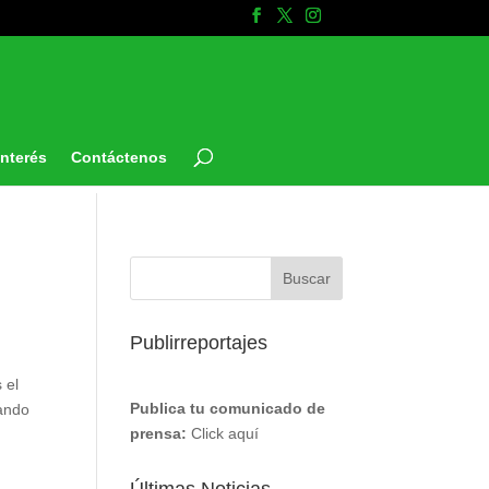
Interés
Contáctenos
Publirreportajes
 el
Publica tu comunicado de
dando
prensa:
Click aquí