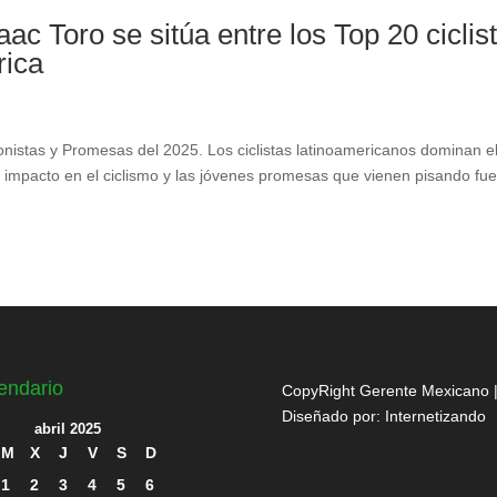
ac Toro se sitúa entre los Top 20 ciclis
rica
onistas y Promesas del 2025. Los ciclistas latinoamericanos dominan e
 impacto en el ciclismo y las jóvenes promesas que vienen pisando fue
endario
CopyRight Gerente Mexicano 
Diseñado por:
Internetizando
abril 2025
M
X
J
V
S
D
1
2
3
4
5
6