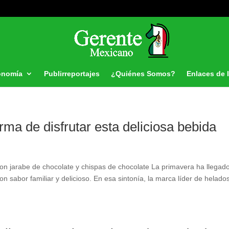
onomía
Publirreportajes
¿Quiénes Somos?
Enlaces de 
ma de disfrutar esta deliciosa bebida
on jarabe de chocolate y chispas de chocolate La primavera ha llegad
con sabor familiar y delicioso. En esa sintonía, la marca líder de helado