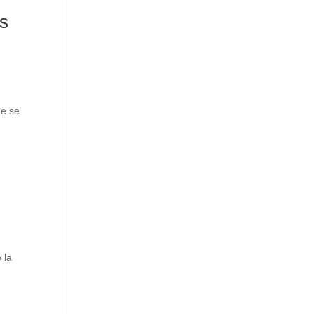
es
ue se
 la