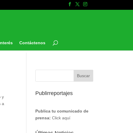
Interés
Contáctenos
Publirreportajes
o y
s a
Publica tu comunicado de
prensa:
Click aquí