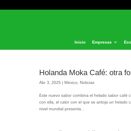
Inicio
Empresas
Ec
Holanda Moka Café: otra for
Abr 3, 2025
|
México
,
Noticias
Este nuevo sabor combina el helado sabor café c
con ella, el calor con el que se antoja un helado 
nivel mundial presenta...