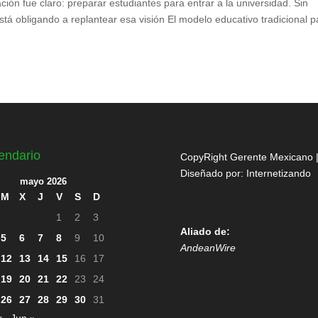
ción fue claro: preparar estudiantes para entrar a la universidad. Sin
stá obligando a replantear esa visión El modelo educativo tradicional p
endario
CopyRight Gerente Mexicano 
Diseñado por:
Internetizando
mayo 2026
M
X
J
V
S
D
1
2
3
Aliado de:
5
6
7
8
9
10
AndeanWire
12
13
14
15
16
17
19
20
21
22
23
24
26
27
28
29
30
31
r
Jun »