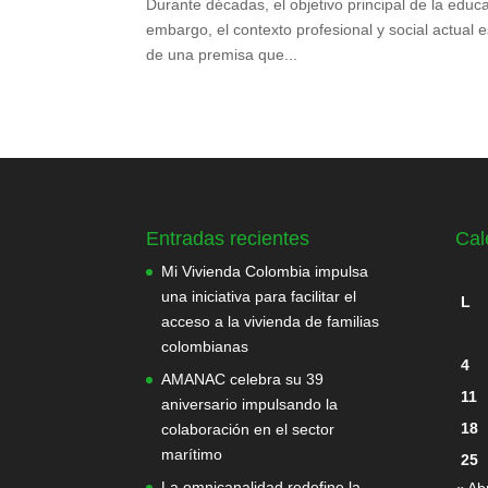
Durante décadas, el objetivo principal de la educa
embargo, el contexto profesional y social actual e
de una premisa que...
Entradas recientes
Cal
Mi Vivienda Colombia impulsa
una iniciativa para facilitar el
L
acceso a la vivienda de familias
colombianas
4
AMANAC celebra su 39
11
aniversario impulsando la
18
colaboración en el sector
marítimo
25
La omnicanalidad redefine la
« Ab