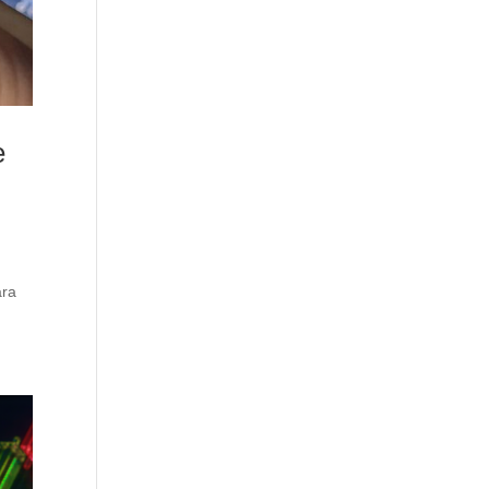
e
ara