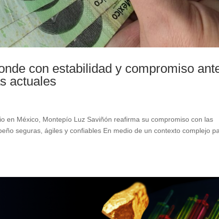
onde con estabilidad y compromiso ant
s actuales
rio en México, Montepío Luz Saviñón reafirma su compromiso con las
peño seguras, ágiles y confiables En medio de un contexto complejo p